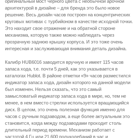
оригинальный мост черного цвета с необычной арочной
архитектурой в дизайне – для бренда это было новое
решение. Весь дизайн часов построен на концентрических
круговых мотивах с турбийоном в качестве исходной точки.
Это находит свое отражение и на обратной стороне
механизма, которую также можно наблюдать через
прозрачную заднюю крышку корпуса. И это тоже очень
интересная и заслуживающая внимания деталь дизайна.
Калибр HUB6016 заводится вручную и имеет 115 часов
запаса хода, т.е. почти 5 дней, как это указывается в
каталогах Hublot. В районе отметки «9» часов разместился
индикатор запаса хода, дизайн которого на данной модели
был изменен. Нельзя сказать, что это самый
замысловатый индикатор запаса хода в мире, но, тем не
менее, в нем вместо стрелки используется вращающийся
диск. В целом, это очень полезная функция именно для
часов с ручным подзаводом, а еще более актуальным это
становится, когда между подзаводами проходит столь
длительный период времени. Механизм работает с
частотой 4 Гц или 21.600 полуколебаний в час и