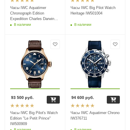
Часы IWC Aquatimer
Часы IWC Big Pilot Watch
Chronograph Edition
Heritage IW501004
Expedition Charles Darwin
IW379503
В наличии
В наличии
93 500
руб.
94 600
руб.
Часы IWC Big Pilot's Watch
Часы IWC Aquatimer Chrono
Edition "Le Petit Prince"
IW376711
IW500909
В наличии
В наличии