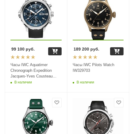
99 100
руб.
189 200
руб.
Часы IWC Aquatimer
Часы IWC Pilots Watch
Chronograph Expedition
IW329703
Jacques-Yves Cousteau
IW376805
В наличии
В наличии