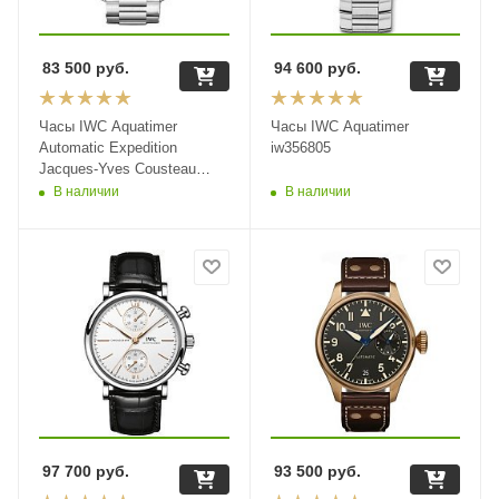
83 500
руб.
94 600
руб.
Часы IWC Aquatimer
Часы IWC Aquatimer
Automatic Expedition
iw356805
Jacques-Yves Cousteau
IW329005
В наличии
В наличии
97 700
руб.
93 500
руб.