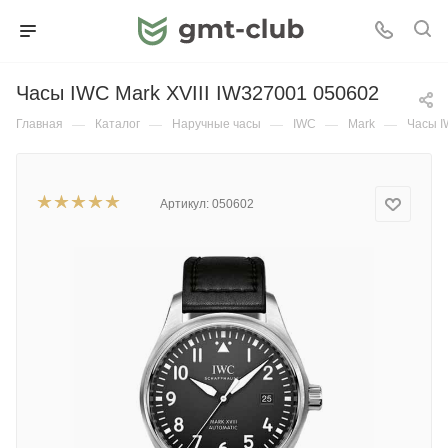
Часы IWC Mark XVIII IW327001 050602
Главная
—
Каталог
—
Наручные часы
—
IWC
—
Mark
—
Часы I
Артикул:
050602