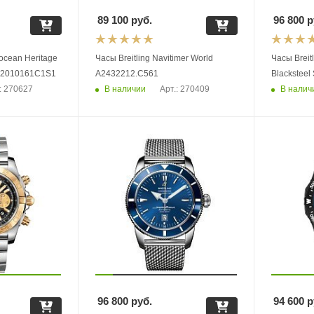
89 100
руб.
96 800
р
rocean Heritage
Часы Breitling Navitimer World
Часы Breit
UB2010161C1S1
A2432212.C561
Blacksteel
В наличии
В налич
: 270627
Арт.: 270409
96 800
руб.
94 600
р