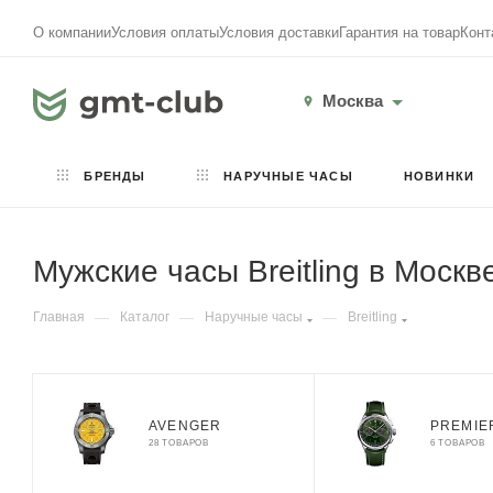
О компании
Условия оплаты
Условия доставки
Гарантия на товар
Конт
Москва
БРЕНДЫ
НАРУЧНЫЕ ЧАСЫ
НОВИНКИ
Мужские часы Breitling в Москв
Главная
—
Каталог
—
Наручные часы
—
Breitling
AVENGER
PREMIE
28 ТОВАРОВ
6 ТОВАРОВ