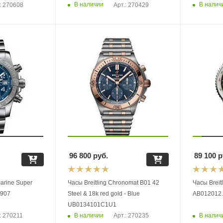
В наличии
В налич
: 270608
Арт.: 270429
96 800
руб.
89 100
р
marine Super
Часы Breitling Chronomat B01 42
Часы Breit
B907
Steel & 18k red gold - Blue
AB012012
UB0134101C1U1
В наличии
В налич
: 270211
Арт.: 270235