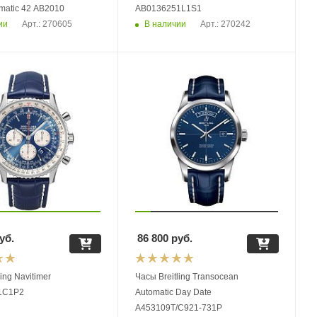
omatic 42 AB2010
AB0136251L1S1
ии
В наличии
Арт.: 270605
Арт.: 270242
уб.
86 800
руб.
ing Navitimer
Часы Breitling Transocean
1C1P2
Automatic Day Date
A453109T/C921-731P