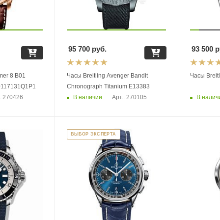
95 700
руб.
93 500
р
Часы Breitling Avenger Bandit
Часы Breit
graph 43 RB0117131Q1P1
Chronograph Titanium E13383
В наличии
В налич
: 270426
Арт.: 270105
ВЫБОР ЭКСПЕРТА