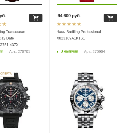
уб.
94 600
руб.
ling Transocean
Часы Breitling Professional
Day Date
X823109A1K1S1
/G751-437X
ии
В наличии
Арт.: 270701
Арт.: 270904
КСПЕРТА