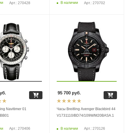
ии
В наличии
Арт.: 270428
Арт.: 270702
уб.
95 700
руб.
ling Navitimer 01
Часы Breitling Avenger Blackbird 44
.BB01
V1731110/BD74/109W/M20BASA.1
ии
В наличии
Арт.: 270406
Арт.: 270126