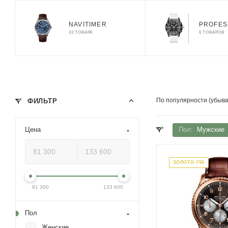
NAVITIMER
PROFES
33 ТОВАРА
6 ТОВАРОВ
По популярности (убыв
ФИЛЬТР
Цена
Пол:
Мужские
ЗОЛОТО-750
81 300
133 600
Пол
Женские