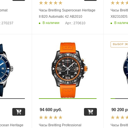
nomat
Часы Breitling Superocean Heritage
Часы Breitl
II B20 Automatic 42 AB2010
X82310D5
В наличии
В налич
: 270237
Арт.: 270610
ВЫБОР Э
94 600
руб.
90 200
р
rocean Heritage
Часы Breitling Professional
Часы Breit