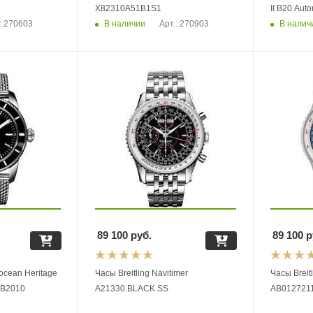
X82310A51B1S1
II B20 Aut
В наличии
В налич
: 270603
Арт.: 270903
89 100
руб.
89 100
р
rocean Heritage
Часы Breitling Navitimer
Часы Breitl
 AB2010
A21330.BLACK.SS
AB012721