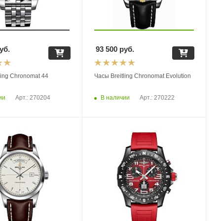
уб.
93 500
руб.
ling Chronomat 44
Часы Breitling Chronomat Evolution
ии
В наличии
Арт.: 270204
Арт.: 270222