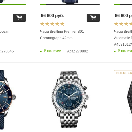
96 800
руб.
86 800
р
rocean
Часы Breitling Premier B01
Часы Breit
Chronograph 42mm
Automatic 
A4531012
В наличии
В налич
: 270545
Арт.: 270802
ВЫБОР Э