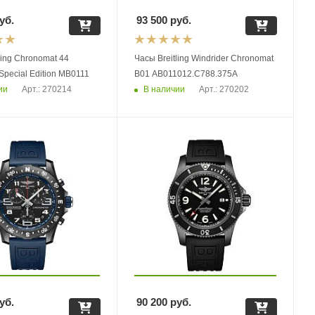
уб.
93 500
руб.
ling Chronomat 44
Часы Breitling Windrider Chronomat
 Special Edition MB0111
B01 AB011012.C788.375A
ии
В наличии
Арт.: 270214
Арт.: 270202
уб.
90 200
руб.