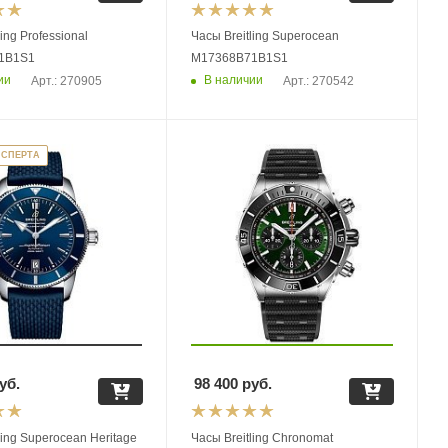
ing Professional
Часы Breitling Superocean
1B1S1
M17368B71B1S1
ии
В наличии
Арт.: 270905
Арт.: 270542
КСПЕРТА
уб.
98 400
руб.
ling Superocean Heritage
Часы Breitling Chronomat