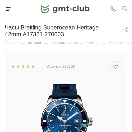
Часы Breitling Superocean Heritage
42mm A17321 270603
Главная
—
Каталог
—
Наручные часы
—
Breitling
—
Superocean H
Артикул:
270603