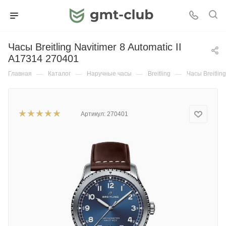
Часы Breitling Navitimer 8 Automatic II
A17314 270401
Главная
—
Каталог
—
Наручные часы
—
Breitling
—
Часы Breitling
Артикул:
270401