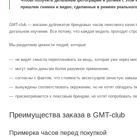
Чтобы получить детальные фотографии и ролики с этой 
пришлем снимки и видео, сделанные в режиме реального
GMT-club — магазин дубликатов брендовых часов люксового качест
детальном изучении. Все потому, что каждая модель проходит стр
Мы разделяем ценности людей, которые:
не видят смысла переплачивать за вещь, которая уже через мес
могут найти деньгам более разумное применение;
согласны с фактом, что стоимость аксессуаров зачастую завыш
вынуждены соответствовать окружению, но не хотят обладать э
присматриваются к люксовым брендам, но хотят попробовать пе
Преимущества заказа в GMT-club
Примерка часов перед покупкой