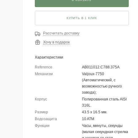
КУПИТЬ В 1 КЛИК
Рассчитать доставку
Хочу в подарок
Характеристики
Reference
AB011012.C788.375A
Механизм
Valjoux-7750
(Автоматический, с
возможностью ручного
завода);
Корпус
Полированная сталь AISI
316L.
Размер
43.5 х 16.5 мм.
Водозащита
10 ATM
Функции
Часы, минуты, секунды
(малая секундная стрелка