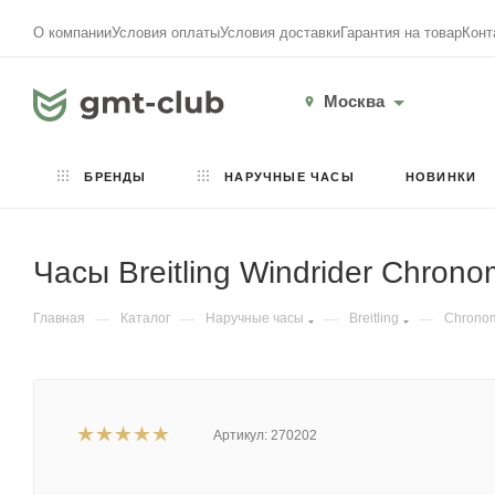
О компании
Условия оплаты
Условия доставки
Гарантия на товар
Конт
Москва
БРЕНДЫ
НАРУЧНЫЕ ЧАСЫ
НОВИНКИ
Часы Breitling Windrider Chro
Главная
—
Каталог
—
Наручные часы
—
Breitling
—
Chrono
Артикул:
270202