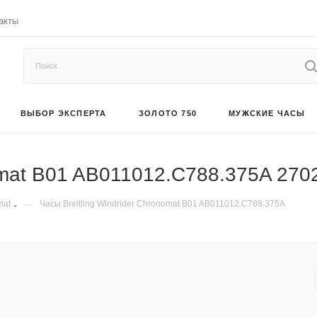
акты
ВЫБОР ЭКСПЕРТА
ЗОЛОТО 750
МУЖСКИЕ ЧАСЫ
nomat B01 AB011012.C788.375A 270
mat
—
Часы Breitling Windrider Chronomat B01 AB011012.C788.375A