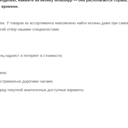
моделью, нажмите на иконку WhatsApp — она располагается справа
 времени.
ва. У товаров из ассортимента невозможно найти изъяны даже при само
огий отбор нашими специалистами.
яц надоест и потеряет в стоимости;
ена;
кстремально дорогими часами;
ред покупкой аналогичные доступные варианты.