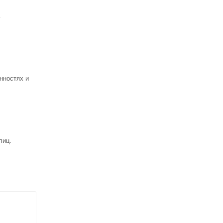
ь
нностях и
лиц.