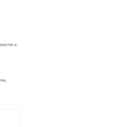
ь
нностях и
лиц.