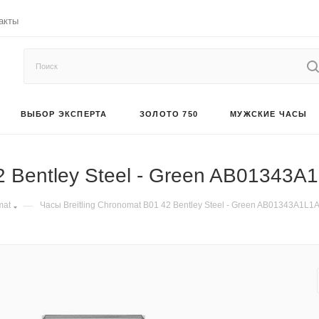
акты
ВЫБОР ЭКСПЕРТА
ЗОЛОТО 750
МУЖСКИЕ ЧАСЫ
42 Bentley Steel - Green AB01343
mat
—
Часы Breitling Chronomat B01 42 Bentley Steel - Green AB01343A1L1