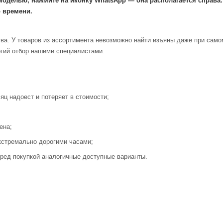
моделью, нажмите на иконку WhatsApp — она располагается справа
 времени.
ва. У товаров из ассортимента невозможно найти изъяны даже при само
огий отбор нашими специалистами.
яц надоест и потеряет в стоимости;
ена;
кстремально дорогими часами;
ред покупкой аналогичные доступные варианты.