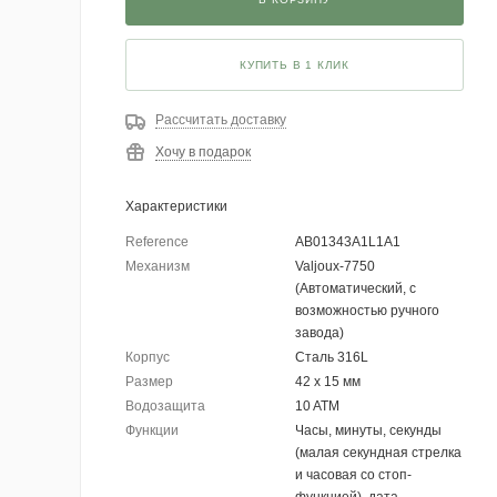
КУПИТЬ В 1 КЛИК
Рассчитать доставку
Хочу в подарок
Характеристики
Reference
AB01343A1L1A1
Механизм
Valjoux-7750
(Автоматический, с
возможностью ручного
завода)
Корпус
Сталь 316L
Размер
42 х 15 мм
Водозащита
10 ATM
Функции
Часы, минуты, секунды
(малая секундная стрелка
и часовая со стоп-