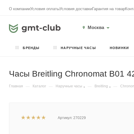
О компании
Условия оплаты
Условия доставки
Гарантия на товар
Конт
Москва
БРЕНДЫ
НАРУЧНЫЕ ЧАСЫ
НОВИНКИ
Часы Breitling Chronomat B01 
Главная
—
Каталог
—
Наручные часы
—
Breitling
—
Chrono
Артикул:
270229