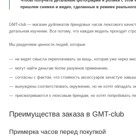
Чтобы получить детальные фотографии и ролики с этой 
пришлем снимки и видео, сделанные в режиме реального
GMT-club — магазин дубликатов брендовых часов люксового качест
детальном изучении. Все потому, что каждая модель проходит стр
Мы разделяем ценности людей, которые:
не видят смысла переплачивать за вещь, которая уже через мес
могут найти деньгам более разумное применение;
согласны с фактом, что стоимость аксессуаров зачастую завыш
вынуждены соответствовать окружению, но не хотят обладать э
присматриваются к люксовым брендам, но хотят попробовать пе
Преимущества заказа в GMT-club
Примерка часов перед покупкой