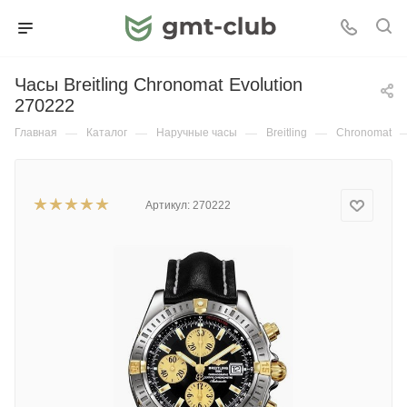
Часы Breitling Chronomat Evolution
270222
Главная
—
Каталог
—
Наручные часы
—
Breitling
—
Chronomat
Артикул:
270222