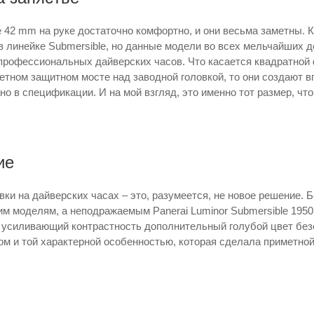
e 42 mm на руке достаточно комфортно, и они весьма заметны. 
в линейке Submersible, но данные модели во всех мельчайших д
профессиональных дайверских часов. Что касается квадратной 
метном защитном мосте над заводной головкой, то они создают 
но в спецификации. И на мой взгляд, это именно тот размер, чт
ие
ки на дайверских часах – это, разумеется, не новое решение. Б
им моделям, а неподражаемым Panerai Luminor Submersible 195
е, усиливающий контрастность дополнительный голубой цвет бе
м и той характерной особенностью, которая сделала приметно