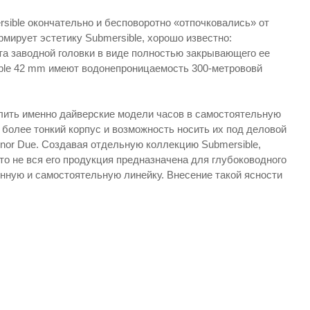
sible окончательно и бесповоротно «отпочковались» от
мирует эстетику Submersible, хорошо известно:
а заводной головки в виде полностью закрывающего ее
ible 42 mm имеют водонепроницаемость 300-метрововй
лить именно дайверские модели часов в самостоятельную
 более тонкий корпус и возможность носить их под деловой
nor Due. Создавая отдельную коллекцию Submersible,
то не вся его продукция предназначена для глубоководного
енную и самостоятельную линейку. Внесение такой ясности