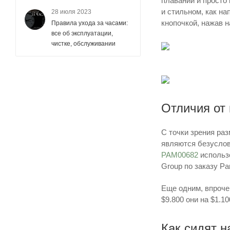
плавании и просто 
и стильном, как н
28 июля 2023
кнопочкой, нажав 
Правила ухода за часами:
все об эксплуатации,
чистке, обслуживании
Отличия от
С точки зрения ра
являются безусло
PAM00682
использо
Group по заказу Pa
Еще одним, впроче
$9.800 они на $1.
Как сидят н