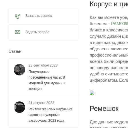
Корпус и ц
Заказать звонок
Как вы можете убе
безелем –
PAM009
ближе к классичес
Задать вопрос
случаях дизайн ци
в виде накладных 
обделены люминесц
Статьи
профессиональный 
всегда были опред
23 сентября 2023
по поводу располож
Популярные
удобно считывается
повседневные часы: 8
циферблатом. Если 
моделей для мужчин и
женщин
31 августа 2023
Ремешок
Рейтинг женских наручных
часов: популярные
аксессуары 2023 года
Две данные модели