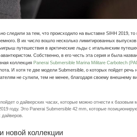
о следили за тем, что происходило на выставке SIHH 2019, то н
немного. В их число вошло несколько лимитированных выпусков 
ыигрыш путешествия в арктические льды с итальянским путеше
авантюристом. Собственно, в его честь эта серия и была назва
вная коллекция
Panerai Submersible Marina Militare Carbotech (P
ота. И хотя те две модели Submersible, о которых пойдет речь 
ателям не сулили, тем не менее, благодаря своему внешнему ви
ь пойдет о дайверских часах, которые можно отнести к базовым
019 году. Это Panerai Submersible 42 mm, которые позициониру
 дайверов.
и новой коллекции