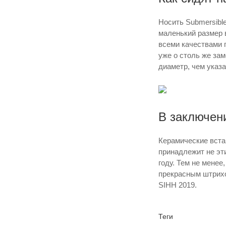
Носить Submersibl
маленький размер 
всеми качествами 
уже о столь же за
диаметр, чем указа
В заключен
Керамические встав
принадлежит не эт
году. Тем не мене
прекрасным штрихо
SIHH 2019.
Теги