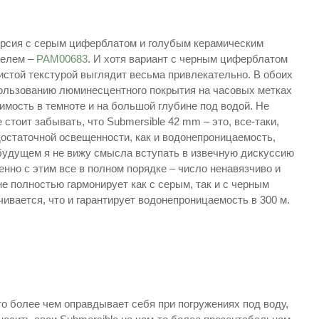
версия с серым циферблатом и голубым керамическим
зелем –
PAM00683
. И хотя вариант с черным циферблатом
нистой текстурой выглядит весьма привлекательно. В обоих
ользованию люминесцентного покрытия на часовых метках
имость в темноте и на большой глубине под водой. Не
тоит забывать, что Submersible 42 mm – это, все-таки,
остаточной освещенности, как и водонепроницаемость,
будущем я не вижу смысла вступать в извечную дискуссию
енно с этим все в полном порядке – число ненавязчиво и
е полностью гармонирует как с серым, так и с черным
чивается, что и гарантирует водонепроницаемость в 300 м.
о более чем оправдывает себя при погружениях под воду,