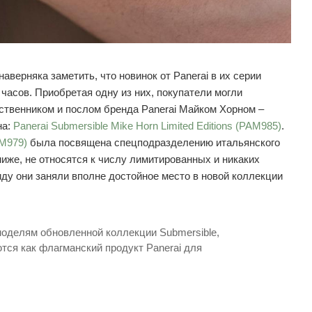
аверняка заметить, что новинок от Panerai в их серии
часов. Приобретая одну из них, покупатели могли
ственником и послом бренда Panerai Майком Хорном –
на:
Panerai Submersible Mike Horn Limited Editions (PAM985)
.
AM979)
была посвящена спецподразделению итальянского
ниже, не относятся к числу лимитированных и никаких
ду они заняли вполне достойное место в новой коллекции
 моделям обновленной коллекции Submersible,
ются как флагманский продукт Panerai для