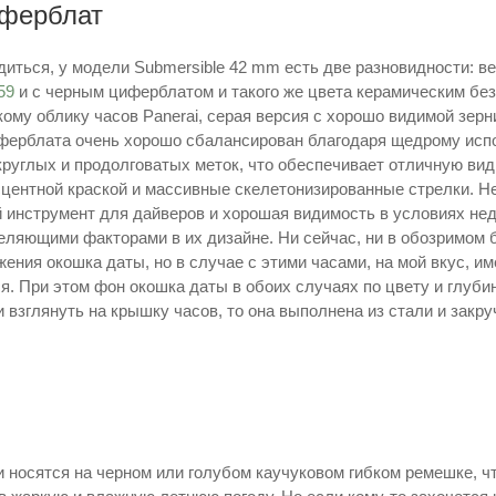
иферблат
диться, у модели Submersible 42 mm есть две разновидности: 
59
и с черным циферблатом и такого же цвета керамическим бе
кому облику часов Panerai, серая версия с хорошо видимой зер
ферблата очень хорошо сбалансирован благодаря щедрому исп
круглых и продолговатых меток, что обеспечивает отличную вид
ентной краской и массивные скелетонизированные стрелки. Не с
инструмент для дайверов и хорошая видимость в условиях нед
еляющими факторами в их дизайне. Ни сейчас, ни в обозримом 
ения окошка даты, но в случае с этими часами, на мой вкус, им
. При этом фон окошка даты в обоих случаях по цвету и глубин
взглянуть на крышку часов, то она выполнена из стали и закру
 носятся на черном или голубом каучуковом гибком ремешке, чт