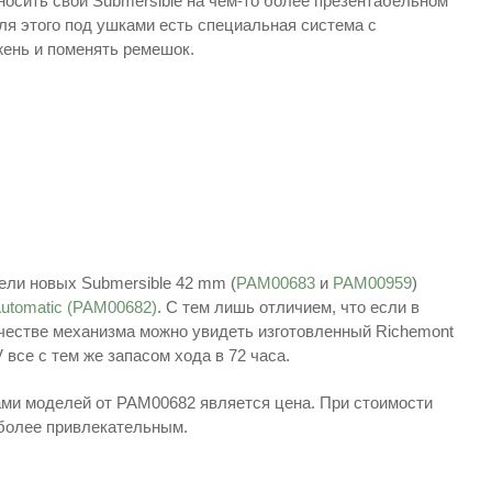
носить свои Submersible на чем-то более презентабельном
ля этого под ушками есть специальная система с
жень и поменять ремешок.
ели новых Submersible 42 mm (
PAM00683
и
PAM00959
)
Automatic (PAM00682)
. С тем лишь отличием, что если в
ачестве механизма можно увидеть изготовленный Richemont
 все с тем же запасом хода в 72 часа.
ми моделей от PAM00682 является цена. При стоимости
 более привлекательным.