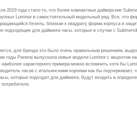
я 2019 года стало то, что более компактные дайверские Submer
рупных Luminor в самостоятельный модельный ряд. Все, что фор
ращающийся безель, близкая к квадрату форма корпуса и защит
ее подходящие для дайвинга часы, которые в случае с Submers
яется, для бренда это было очень правильным решением, выде
ие годы Panerai выпускала новые модели Luminor с акцентом на
е наиболее характерного примера можно вспомнить хотя бы Lumi
водитель часов с итальянскими корнями как бы подчеркивает, ч
часы, которые подходят для дайвинга, будут входить в определ
я потребителя.