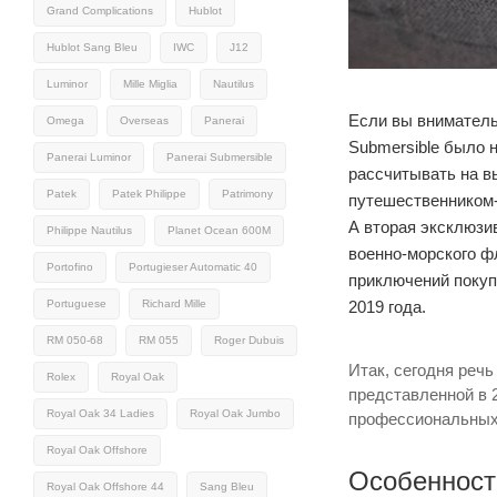
Grand Complications
Hublot
Hublot Sang Bleu
IWC
J12
Luminor
Mille Miglia
Nautilus
Если вы внимательн
Omega
Overseas
Panerai
Submersible было 
Panerai Luminor
Panerai Submersible
рассчитывать на в
Patek
Patek Philippe
Patrimony
путешественником-
А вторая эксклюзи
Philippe Nautilus
Planet Ocean 600M
военно-морского фл
Portofino
Portugieser Automatic 40
приключений покуп
Portuguese
Richard Mille
2019 года.
RM 050-68
RM 055
Roger Dubuis
Итак, сегодня реч
Rolex
Royal Oak
представленной в 2
Royal Oak 34 Ladies
Royal Oak Jumbo
профессиональных
Royal Oak Offshore
Особенност
Royal Oak Offshore 44
Sang Bleu