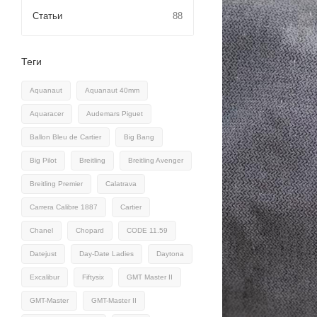
Статьи
88
Теги
Aquanaut
Aquanaut 40mm
Aquaracer
Audemars Piguet
Ballon Bleu de Cartier
Big Bang
Big Pilot
Breitling
Breitling Avenger
Breitling Premier
Calatrava
Carrera Calibre 1887
Cartier
Chanel
Chopard
CODE 11.59
Datejust
Day-Date Ladies
Daytona
Excalibur
Fiftysix
GMT Master II
GMT-Master
GMT-Master II