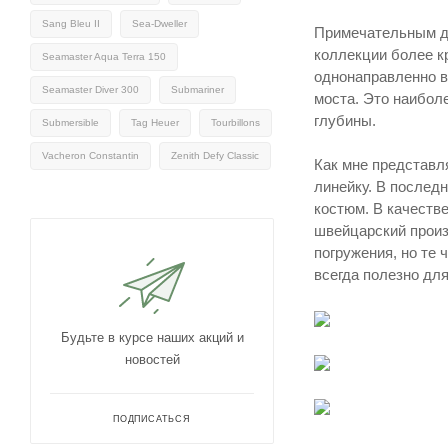
Sang Bleu II
Sea-Dweller
Примечательным дл
коллекции более к
Seamaster Aqua Terra 150
однонаправленно в
Seamaster Diver 300
Submariner
моста. Это наибол
глубины.
Submersible
Tag Heuer
Tourbillons
Vacheron Constantin
Zenith Defy Classic
Как мне представл
линейку. В последн
костюм. В качеств
швейцарский произ
погружения, но те 
всегда полезно дл
Будьте в курсе наших акций и
новостей
ПОДПИСАТЬСЯ