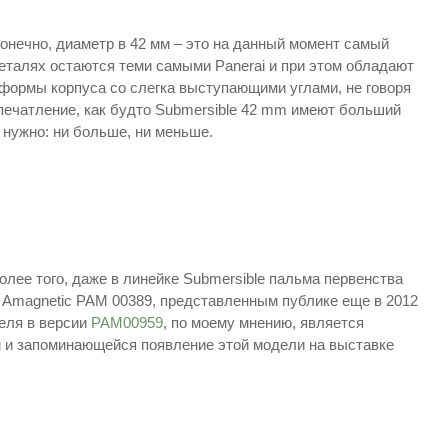
Конечно, диаметр в 42 мм – это на данный момент самый
еталях остаются теми самыми Panerai и при этом обладают
формы корпуса со слегка выступающими углами, не говоря
впечатление, как будто Submersible 42 mm имеют больший
о нужно: ни больше, ни меньше.
олее того, даже в линейке Submersible пальма первенства
0 Amagnetic PAM 00389, представленным публике еще в 2012
зеля в версии
PAM00959
, по моему мнению, является
й и запоминающейся появление этой модели на выставке