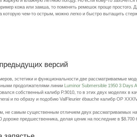
в жаркую и влажную летнюю погоду. Но если кому-то захочется 
апример кожа или замша, то поменять ремешок проще простого. Д
на которую чем-то острым, можно легко и быстро вытащить стер
 предыдущих версий
змеров, эстетики и функциональности две рассматриваемые мод
вными продолжателями линии
Luminor Submersible 1950 3 Days 
вался собственный калибр P.9010, то в этих двух моделях в к
nerai и по образу и подобию ValFleurier ébauche калибр OP XXXIV
м, не самым существенным отличием двух рассматриваемых на
100 дороже предшественника, делая ценик на последние в $8.700
а запястье