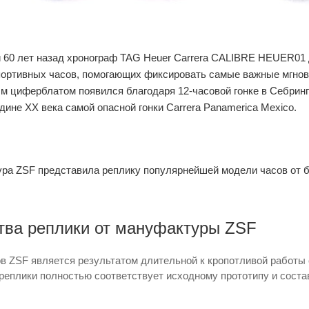
60 лет назад хронограф TAG Heuer Carrera CALIBRE HEUER01 д
портивных часов, помогающих фиксировать самые важные мгнове
м циферблатом появился благодаря 12-часовой гонке в Себринге
ине ХХ века самой опасной гонки Carrera Panamerica Mexico.
ра ZSF представила реплику популярнейшей модели часов от 
ва реплики от мануфактуры ZSF
в ZSF является результатом длительной к кропотливой работы
еплики полностью соответствует исходному прототипу и состав
.