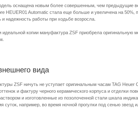
дель оснащена новым более совершенным, чем предыдущие вер
bre HEUER01 Automatic стала еще больше и увеличена на 50%, 
 и надежность работы при ходьбе возросла.
и идеальной копии мануфактура ZSF приобрела оригинальную м
м.
внешнего вида
ктуры ZSF ничуть не уступает оригинальным часам TAG Heuer C
оттенок и фактуру черного керамического корпуса и отделки по
створом и изготовленные из позолоченной стали шкала индикац
я суток, например, во время ночной прогулки под сенью звезд 