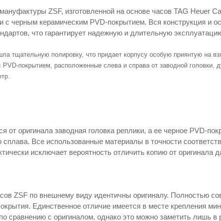
 мануфактуры ZSF, изготовленной на основе часов TAG Heuer C
 с черным керамическим PVD-покрытием. Вся конструкция и о
ндартов, что гарантирует надежную и длительную эксплуатаци
ла тщательную полировку, что придает корпусу особую приянтую на взг
 PVD-покрытием, расположенные слева и справа от заводной головки, д
тр.
ся от оригинала заводная головка реплики, а ее черное PVD-по
о сплава. Все использованные материалы в точности соответс
ктически исключает вероятность отличить копию от оригинала д
сов ZSF по внешнему виду идентичны оригиналу. Полностью со
окрытия. Единственное отличие имеется в месте крепления мину
по сравнению с оригиналом, однако это можно заметить лишь в 