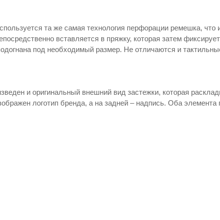
спользуется та же самая технология перфорации ремешка, что и
непосредственно вставляется в пряжку, которая затем фиксируе
подогнана под необходимый размер. Не отличаются и тактильны
изведен и оригинальный внешний вид застежки, которая раскла
зображен логотип бренда, а на задней – надпись. Оба элемента