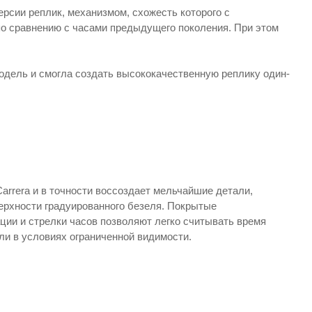
сии реплик, механизмом, схожесть которого с
по сравнению с часами предыдущего поколения. При этом
одель и смогла создать высококачественную реплику один-
arrera и в точности воссоздает мельчайшие детали,
верхности градуированного безеля. Покрытые
ии и стрелки часов позволяют легко считывать время
или в условиях ограниченной видимости.