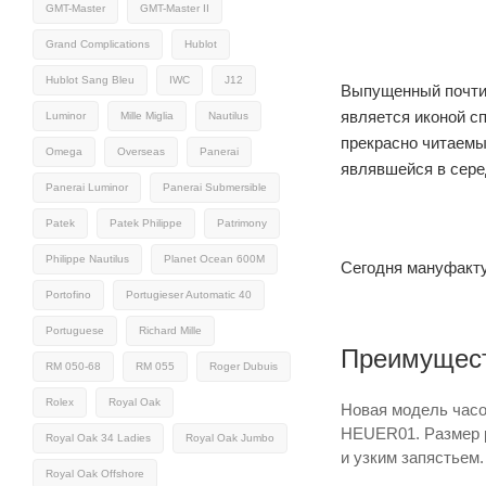
GMT-Master
GMT-Master II
Grand Complications
Hublot
Hublot Sang Bleu
IWC
J12
Выпущенный почти 
является иконой с
Luminor
Mille Miglia
Nautilus
прекрасно читаемы
Omega
Overseas
Panerai
являвшейся в серед
Panerai Luminor
Panerai Submersible
Patek
Patek Philippe
Patrimony
Philippe Nautilus
Planet Ocean 600M
Сегодня мануфакту
Portofino
Portugieser Automatic 40
Portuguese
Richard Mille
Преимущест
RM 050-68
RM 055
Roger Dubuis
Rolex
Royal Oak
Новая модель часо
HEUER01. Размер р
Royal Oak 34 Ladies
Royal Oak Jumbo
и узким запястьем
Royal Oak Offshore