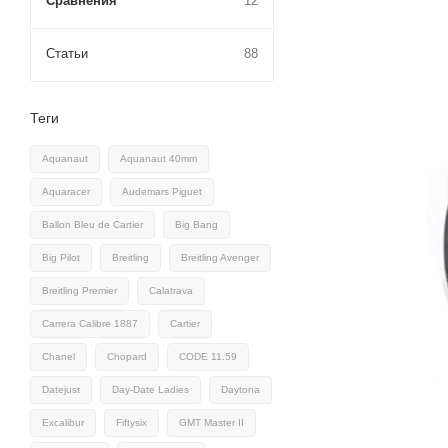
Сравнения
12
Статьи
88
Теги
Aquanaut
Aquanaut 40mm
Aquaracer
Audemars Piguet
Ballon Bleu de Cartier
Big Bang
Big Pilot
Breitling
Breitling Avenger
Breitling Premier
Calatrava
Carrera Calibre 1887
Cartier
Chanel
Chopard
CODE 11.59
Datejust
Day-Date Ladies
Daytona
Excalibur
Fiftysix
GMT Master II