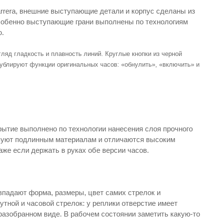
arrera, внешние выступающие детали и корпус сделаны из
собенно выступающие грани выполнены по технологиям
ю.
ляд гладкость и плавность линий. Круглые кнопки из черной
ублируют функции оригинальных часов: «обнулить», «включить» и
крытие выполнено по технологии нанесения слоя прочного
твуют подлинным материалам и отличаются высоким
аже если держать в руках обе версии часов.
впадают форма, размеры, цвет самих стрелок и
тной и часовой стрелок: у реплики отверстие имеет
разобранном виде. В рабочем состоянии заметить какую-то