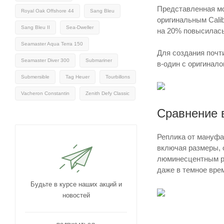
Представленная мо
Royal Oak Offshore 44
Sang Bleu
оригинальным Cali
Sang Bleu II
Sea-Dweller
на 20% повысилась
Seamaster Aqua Terra 150
Для создания почт
Seamaster Diver 300
Submariner
в-один с оригинало
Submersible
Tag Heuer
Tourbillons
Vacheron Constantin
Zenith Defy Classic
Сравнение 
Реплика от мануфа
включая размеры, 
люминесцентным ра
даже в темное врем
Будьте в курсе наших акций и
новостей