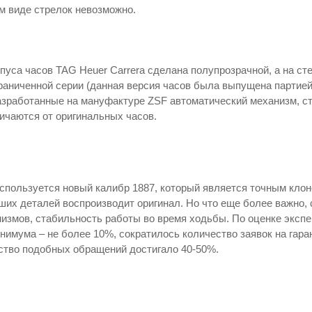
м виде стрелок невозможно.
уса часов TAG Heuer Carrera сделана полупрозрачной, а на сте
раниченной серии (данная версия часов была выпущена партией 
азработанные на мануфактуре ZSF автоматический механизм, ст
личаются от оригинальных часов.
используется новый калибр 1887, который является точным кл
ших деталей воспроизводит оригинал. Но что еще более важно
измов, стабильность работы во время ходьбы. По оценке экспе
нимума – не более 10%, сократилось количество заявок на гара
ство подобных обращений достигало 40-50%.