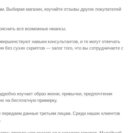
м. Выбирая магазин, изучайте отзывы других покупателей
рояснить все возможные нюансы.
вершенствуют навыки консультантов, и те могут отвечать
я без сухих скриптов — залог того, что вы сотрудничаете с
одробно изучает образ жизни, привычки, предпочтения
их на бесплатную примерку.
не передаем данные третьим лицам. Среди наших клиентов
.
ерку, прежде чем оказаться в каталоге товаров. Малейший