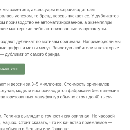
как мы заметили, аксессуары воспроизводит сам
алась успехом, то бренд перевыпускает ее. У дубликатов
ом производство не автоматизированное, а экземпляры
ские мастерские либо авторизованные мануфактуры.
создают дубликат по мотивам оригинала. Например,если мы
енные цифры и метки минут. Зачастую любители и некоторые
— дубликат от самого бренда.
MARK XVIII
ют и версии за 3–5 миллионов. Стоимость оригиналов
о случаи, модели воспроизводятся фабриками без лицензии
неавторизованных мануфактур обычно стоят до 40 тысяч
. Реплика выглядит в точности как оригинал. Но часовой
Valjuox. Стоит сказать, что их качество приемлемое —
ки обычно в Бельгии или Гонконге.