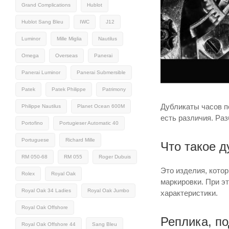
Grand Complications
Hublot
Hublot Sang Bleu
IWC
J12
Luminor
Mille Miglia
Nautilus
Omega
Overseas
Panerai
Panerai Luminor
Panerai Submersible
Patek
Patek Philippe
Patrimony
Дубликаты часов п
Philippe Nautilus
Planet Ocean 600M
есть различия. Раз
Portofino
Portugieser Automatic 40
Portuguese
Richard Mille
Что такое 
RM 050-68
RM 055
Roger Dubuis
Это изделия, котор
Rolex
Royal Oak
маркировки. При э
Royal Oak 34 Ladies
Royal Oak Jumbo
характеристики.
Royal Oak Offshore
Реплика, п
Royal Oak Offshore 44
Sang Bleu