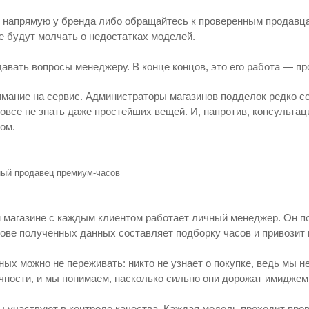
 напрямую у бренда либо обращайтесь к проверенным продавца
е будут молчать о недостатках моделей.
давать вопросы менеджеру. В конце концов, это его работа — п
имание на сервис. Администраторы магазинов подделок редко со
все не знать даже простейших вещей. И, напротив, консультаци
ом.
м магазине с каждым клиентом работает личный менеджер. Он п
нове полученных данных составляет подборку часов и привозит 
ных можно не переживать: никто не узнает о покупке, ведь мы 
чности, и мы понимаем, насколько сильно они дорожат имиджем
ы участвуют в контроле качества. Каждая модель проходит пров