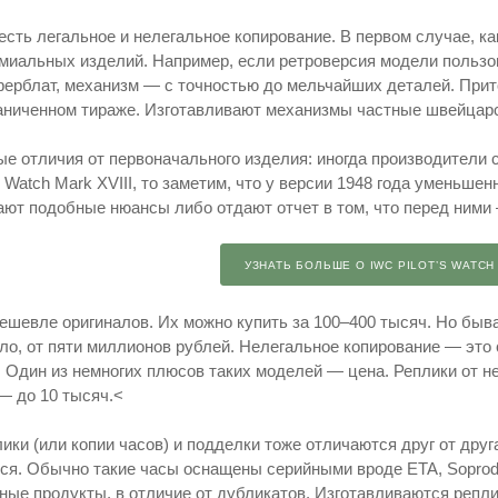
 есть легальное и нелегальное копирование. В первом случае, 
миальных изделий. Например, если ретроверсия модели пользов
ферблат, механизм — с точностью до мельчайших деталей. Прит
аниченном тираже. Изготавливают механизмы частные швейцар
е отличия от первоначального изделия: иногда производители 
s Watch Mark XVIII, то заметим, что у версии 1948 года уменьш
ают подобные нюансы либо отдают отчет в том, что перед ними 
УЗНАТЬ БОЛЬШЕ О IWC PILOT’S WATCH 
ешевле оригиналов. Их можно купить за 100–400 тысяч. Но быва
вило, от пяти миллионов рублей. Нелегальное копирование — эт
. Один из немногих плюсов таких моделей — цена. Реплики от 
— до 10 тысяч.<
ки (или копии часов) и подделки тоже отличаются друг от друга
ся. Обычно такие часы оснащены серийными вроде ETA, Soprod, 
ные продукты, в отличие от дубликатов. Изготавливаются репли