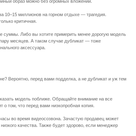
ойный образ можно без огромных вложений.
а 10–15 миллионов на горном отдыхе — трагедия.
только критичная.
ые суммы. Либо вы хотите примерить менее дорогую модель
 пару месяцев. А таком случае дубликат — тоже
инального аксессуара.
е? Вероятно, перед вами подделка, а не дубликат и уж тем
оказать модель поближе. Обращайте внимание на все
т о том, что перед вами низкопробная копия.
 часы во время видеосозвона. Зачастую продавец может
 низкого качества. Также будет здорово, если менеджер