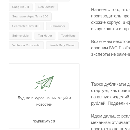
Sang Bleu II
Sea-Dweller
Начнем с того, что
производитель пре
Seamaster Aqua Terra 150
схожие корпус, ци
Seamaster Diver 300
Submariner
выпускаются в огр
Submersible
Tag Heuer
Tourbillons
Возможны некоторы
Vacheron Constantin
Zenith Defy Classic
сравним IWC Pilot’
эксперты не замеч
Также дубликаты д
стартует, как пра
на выпуск изделий
Будьте в курсе наших акций и
рублей. Подделки 
новостей
Идем дальше: репли
механизм отличает
ПОДПИСАТЬСЯ
просто это не штуч