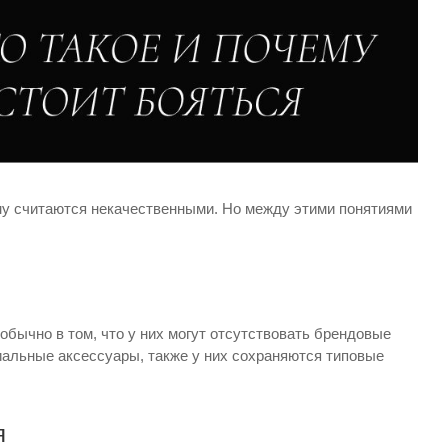
му считаются некачественными. Но между этими понятиями
 обычно в том, что у них могут отсутствовать брендовые
миальные аксессуары, также у них сохраняются типовые
я