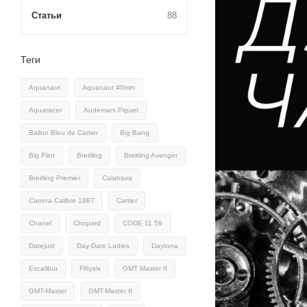
Статьи
88
Теги
Aquanaut
Aquanaut 40mm
Aquaracer
Audemars Piguet
Ballon Bleu de Cartier
Big Bang
Big Pilot
Breitling
Breitling Avenger
Breitling Premier
Calatrava
Carrera Calibre 1887
Cartier
Chanel
Chopard
CODE 11.59
Datejust
Day-Date Ladies
Daytona
Excalibur
Fiftysix
GMT Master II
GMT-Master
GMT-Master II