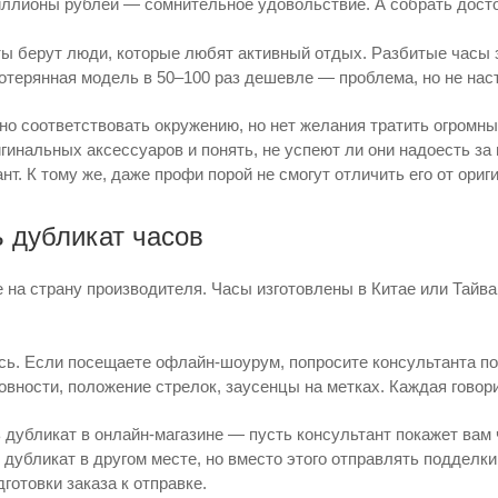
ллионы рублей — сомнительное удовольствие. А собрать дост
ы берут люди, которые любят активный отдых. Разбитые часы з
отерянная модель в 50–100 раз дешевле — проблема, но не нас
но соответствовать окружению, но нет желания тратить огромн
гинальных аксессуаров и понять, не успеют ли они надоесть за
т. К тому же, даже профи порой не смогут отличить его от ориг
ь дубликат часов
 на страну производителя. Часы изготовлены в Китае или Тайван
сь. Если посещаете офлайн-шоурум, попросите консультанта п
овности, положение стрелок, заусенцы на метках. Каждая говори
 дубликат в онлайн-магазине — пусть консультант покажет вам
 дубликат в другом месте, но вместо этого отправлять подделки
готовки заказа к отправке.