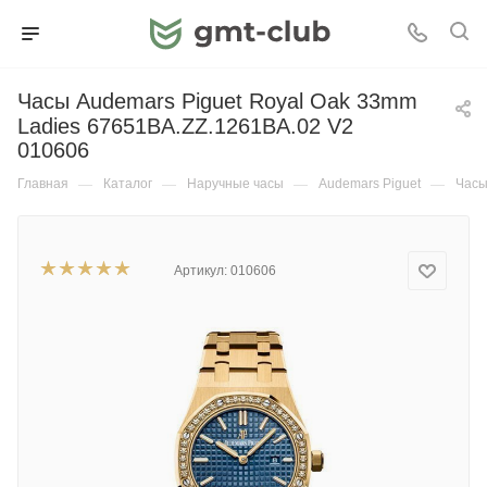
Часы Audemars Piguet Royal Oak 33mm
Ladies 67651BA.ZZ.1261BA.02 V2
010606
Главная
—
Каталог
—
Наручные часы
—
Audemars Piguet
—
Часы
Артикул:
010606