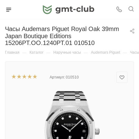
Часы Audemars Piguet Royal Oak 39mm
Japan Boutique Editions
15206PT.OO.1240PT.01 010510
Главная
—
Каталог
—
Наручные часы
—
Audemars Piguet
—
Часы
Артикул:
010510