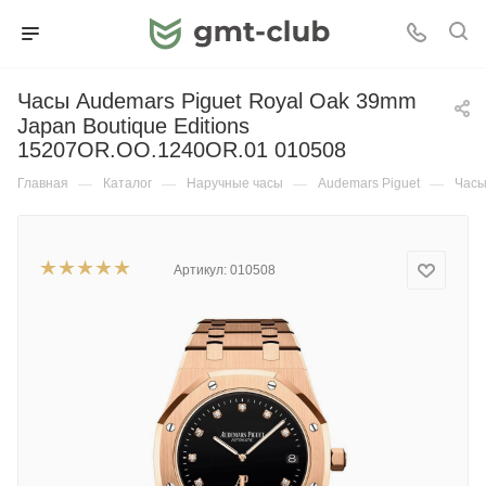
Часы Audemars Piguet Royal Oak 39mm
Japan Boutique Editions
15207OR.OO.1240OR.01 010508
Главная
—
Каталог
—
Наручные часы
—
Audemars Piguet
—
Часы
Артикул:
010508