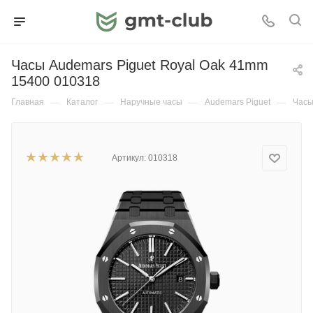
Часы Audemars Piguet Royal Oak 41mm
15400 010318
Главная
—
Каталог
—
Наручные часы
—
Audemars Piguet
—
Часы
Артикул:
010318