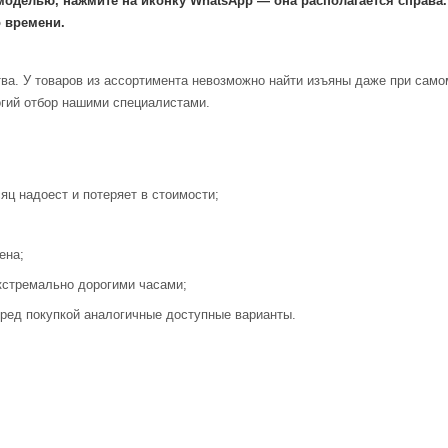
моделью, нажмите на иконку WhatsApp — она располагается справа
 времени.
ва. У товаров из ассортимента невозможно найти изъяны даже при само
огий отбор нашими специалистами.
яц надоест и потеряет в стоимости;
ена;
кстремально дорогими часами;
ред покупкой аналогичные доступные варианты.