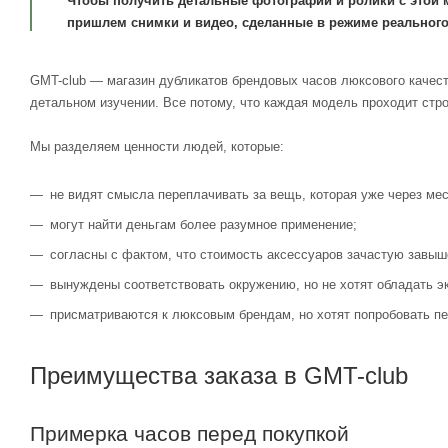
Чтобы получить детальные фотографии и ролики с этой 
пришлем снимки и видео, сделанные в режиме реального
GMT-club — магазин дубликатов брендовых часов люксового качест
детальном изучении. Все потому, что каждая модель проходит стр
Мы разделяем ценности людей, которые:
не видят смысла переплачивать за вещь, которая уже через мес
могут найти деньгам более разумное применение;
согласны с фактом, что стоимость аксессуаров зачастую завыш
вынуждены соответствовать окружению, но не хотят обладать э
присматриваются к люксовым брендам, но хотят попробовать пе
Преимущества заказа в GMT-club
Примерка часов перед покупкой