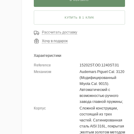
КУПИТЬ В 1 КЛИК
Рассчитать доставку
Хочу в подарок
Характеристики
Reference
15202ST.OO.1240ST.01
Механизм
Audemars Piguet Cal. 3120
(Модифицированный
Miyota Cal. 9015).
Автоматический с
возможностью ручного
завода главной пружины;
Корпус
Сложной конструкции,
состоящей из трех
частей. Сатинированная
сталь AISI 316L, покрытая
;желтым золотом методом