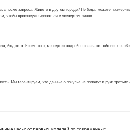
аса после запроса. Живете в другом городе? Не беда, можете примерит
ом, чтобы проконсультироваться с экспертом лично.
иля, бюджета. Кроме того, менеджер подробно расскажет обо всех особе
ость. Мы гарантируем, что данные о покупке не попадут в руки третьих 
учные часы: от первых моделей до современных