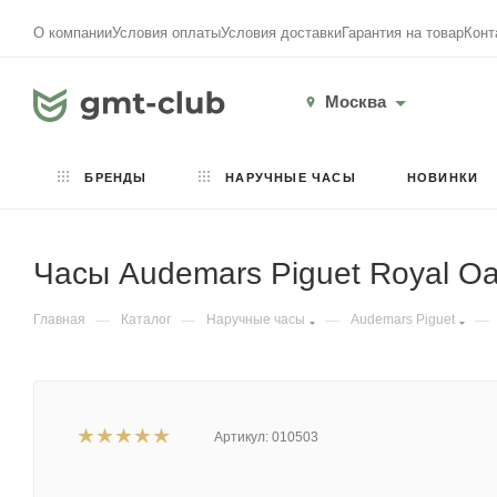
О компании
Условия оплаты
Условия доставки
Гарантия на товар
Конт
Москва
БРЕНДЫ
НАРУЧНЫЕ ЧАСЫ
НОВИНКИ
Часы Audemars Piguet Royal O
Главная
—
Каталог
—
Наручные часы
—
Audemars Piguet
—
Артикул:
010503