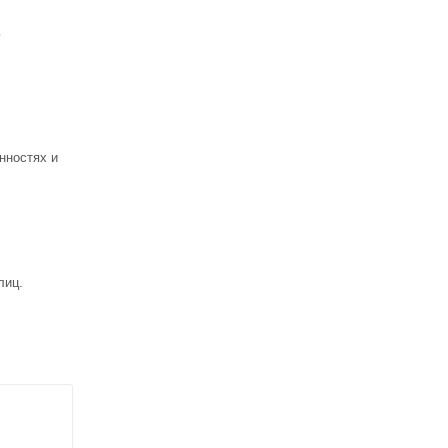
ь
нностях и
лиц.