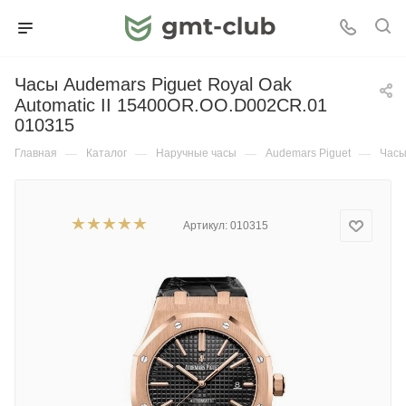
Часы Audemars Piguet Royal Oak
Automatic II 15400OR.OO.D002CR.01
010315
Главная
—
Каталог
—
Наручные часы
—
Audemars Piguet
—
Часы
Артикул:
010315