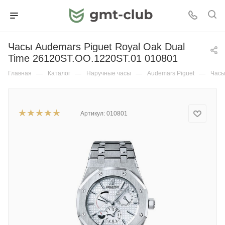
Часы Audemars Piguet Royal Oak Dual
Time 26120ST.OO.1220ST.01 010801
Главная
—
Каталог
—
Наручные часы
—
Audemars Piguet
—
Часы
Артикул:
010801