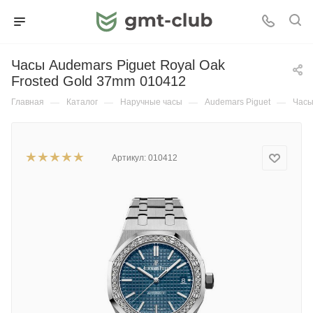
Часы Audemars Piguet Royal Oak
Frosted Gold 37mm 010412
Главная
—
Каталог
—
Наручные часы
—
Audemars Piguet
—
Часы
Артикул:
010412