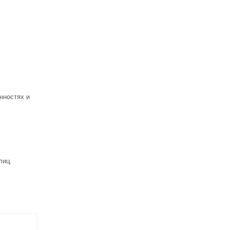
ь
нностях и
лиц.