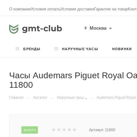
О компании
Условия оплаты
Условия доставки
Гарантия на товар
Конт
Москва
БРЕНДЫ
НАРУЧНЫЕ ЧАСЫ
НОВИНКИ
Часы Audemars Piguet Royal O
11800
Главная
—
Каталог
—
Наручные часы
—
Audemars Piguet Royal
золото
Артикул:
11800