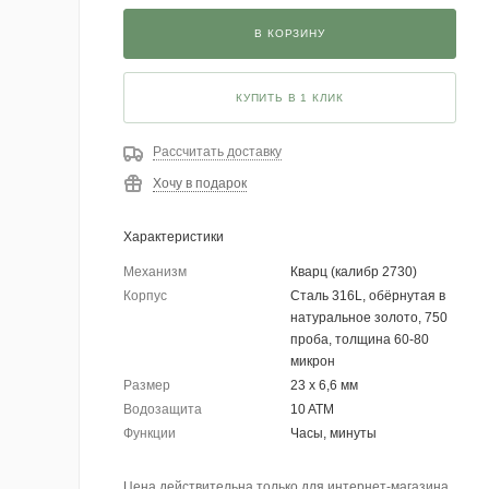
В КОРЗИНУ
КУПИТЬ В 1 КЛИК
Рассчитать доставку
Хочу в подарок
Характеристики
Механизм
Кварц (калибр 2730)
Корпус
Сталь 316L, обёрнутая в
натуральное золото, 750
проба, толщина 60-80
микрон
Размер
23 х 6,6 мм
Водозащита
10 ATM
Функции
Часы, минуты
Цена действительна только для интернет-магазина