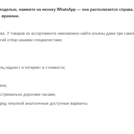
моделью, нажмите на иконку WhatsApp — она располагается справа
 времени.
ва. У товаров из ассортимента невозможно найти изъяны даже при само
огий отбор нашими специалистами.
яц надоест и потеряет в стоимости;
ена;
кстремально дорогими часами;
ред покупкой аналогичные доступные варианты.