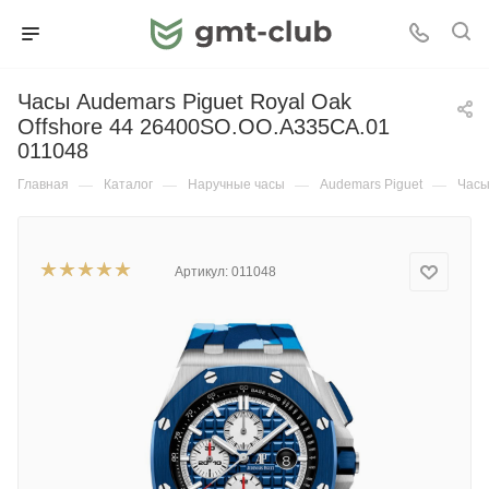
Часы Audemars Piguet Royal Oak
Offshore 44 26400SO.OO.A335CA.01
011048
Главная
—
Каталог
—
Наручные часы
—
Audemars Piguet
—
Часы
Артикул:
011048