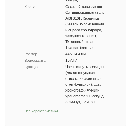
завода)
Корпус
Сложной конструкции:
Сатинированная сталь
AISI 316F; Керамика
(безель, кнопки начала
и сброса хронографа,
заводная головка);
Титановый сплав
Titanium (винты)
Размер
44 х 14.4 мм.
Водозащита
10 ATM
Функции
Часы, минуты, секунды
(малая секундная
стрелка и часовая со
стоп-функцией), дата,
хронограф. Функции
хронографа: 60 секунд,
30 минут, 12 часов
Все характеристики