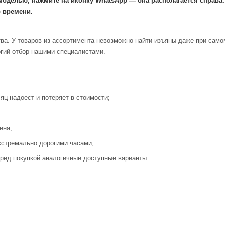
моделью, нажмите на иконку WhatsApp — она располагается справа
 времени.
ва. У товаров из ассортимента невозможно найти изъяны даже при само
огий отбор нашими специалистами.
яц надоест и потеряет в стоимости;
ена;
кстремально дорогими часами;
ред покупкой аналогичные доступные варианты.