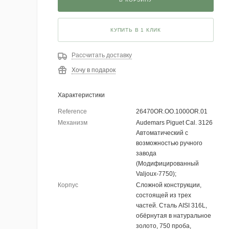
КУПИТЬ В 1 КЛИК
Рассчитать доставку
Хочу в подарок
Характеристики
Reference
26470OR.OO.1000OR.01
Механизм
Audemars Piguet Cal. 3126
Автоматический с
возможностью ручного
завода
(Модифицированный
Valjoux-7750);
Корпус
Сложной конструкции,
состоящей из трех
частей. Сталь AISI 316L,
обёрнутая в натуральное
золото, 750 проба,