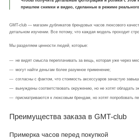
Чтобы получить детальные фотографии и ролики с этой 
пришлем снимки и видео, сделанные в режиме реального
GMT-club — магазин дубликатов брендовых часов люксового качест
детальном изучении. Все потому, что каждая модель проходит стр
Мы разделяем ценности людей, которые:
не видят смысла переплачивать за вещь, которая уже через мес
могут найти деньгам более разумное применение;
согласны с фактом, что стоимость аксессуаров зачастую завыш
вынуждены соответствовать окружению, но не хотят обладать э
присматриваются к люксовым брендам, но хотят попробовать пе
Преимущества заказа в GMT-club
Примерка часов перед покупкой