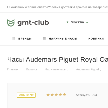
О компании
Условия оплаты
Условия доставки
Гарантия на товар
Конт
Москва
БРЕНДЫ
НАРУЧНЫЕ ЧАСЫ
НОВИНКИ
Часы Audemars Piguet Royal O
Главная
—
Каталог
—
Наручные часы
—
Audemars Piguet
—
Артикул:
010931
ЗОЛОТО-750