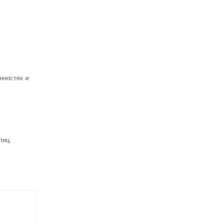
ь
нностях и
лиц.