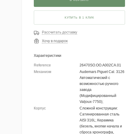
КУПИТЬ В 1 КЛИК
Рассчитать доставку
Хочу в подарок
Характеристики
Reference
26470SO.OO.A002CA.01
Механизм
Audemars Piguet Cal. 3126
Автоматический с
возможностью ручного
завода
(Модифицированный
Valjoux-7750);
Корпус
Сложной конструкции:
Сатинированная сталь
AISI 316L; Керамика
(безель, кнопки начала и
сброса хронографа,