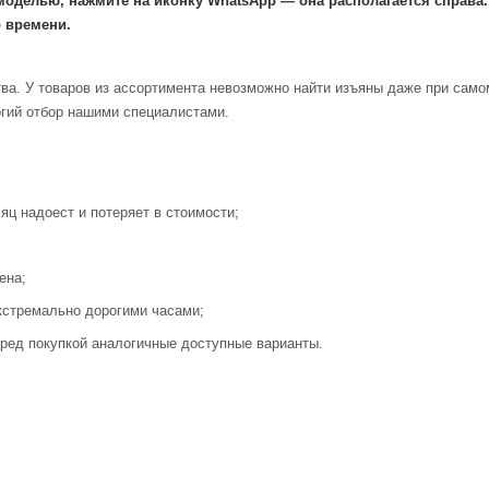
моделью, нажмите на иконку WhatsApp — она располагается справа
 времени.
ва. У товаров из ассортимента невозможно найти изъяны даже при само
огий отбор нашими специалистами.
яц надоест и потеряет в стоимости;
ена;
кстремально дорогими часами;
ред покупкой аналогичные доступные варианты.