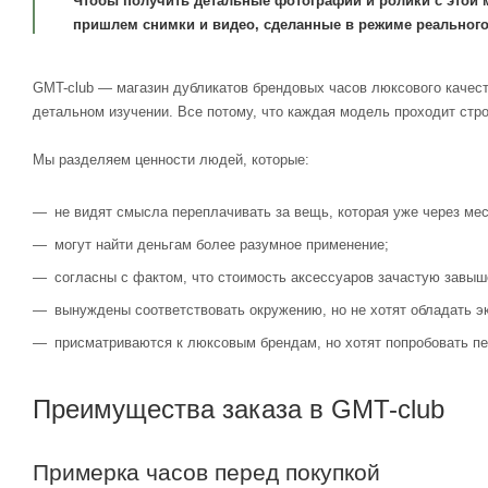
Чтобы получить детальные фотографии и ролики с этой 
пришлем снимки и видео, сделанные в режиме реального
GMT-club — магазин дубликатов брендовых часов люксового качест
детальном изучении. Все потому, что каждая модель проходит стр
Мы разделяем ценности людей, которые:
не видят смысла переплачивать за вещь, которая уже через мес
могут найти деньгам более разумное применение;
согласны с фактом, что стоимость аксессуаров зачастую завыш
вынуждены соответствовать окружению, но не хотят обладать э
присматриваются к люксовым брендам, но хотят попробовать пе
Преимущества заказа в GMT-club
Примерка часов перед покупкой