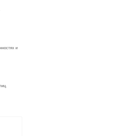
ь
нностях и
лиц.