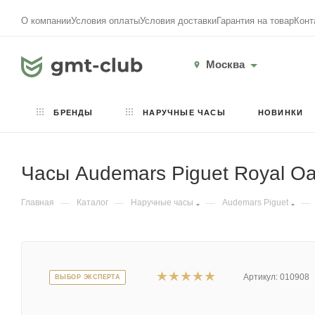
О компании
Условия оплаты
Условия доставки
Гарантия на товар
Конт
Москва
БРЕНДЫ
НАРУЧНЫЕ ЧАСЫ
НОВИНКИ
Часы Audemars Piguet Royal Oa
Главная
—
Каталог
—
Наручные часы
—
Audemars Piguet
—
Артикул:
010908
ВЫБОР ЭКСПЕРТА