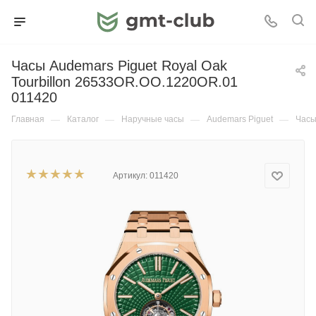
Часы Audemars Piguet Royal Oak
Tourbillon 26533OR.OO.1220OR.01
011420
Главная
—
Каталог
—
Наручные часы
—
Audemars Piguet
—
Часы
Артикул:
011420