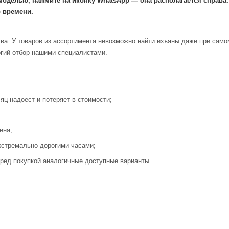
моделью, нажмите на иконку WhatsApp — она располагается справа
 времени.
ва. У товаров из ассортимента невозможно найти изъяны даже при само
огий отбор нашими специалистами.
яц надоест и потеряет в стоимости;
ена;
кстремально дорогими часами;
ред покупкой аналогичные доступные варианты.