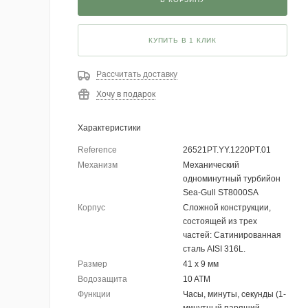
КУПИТЬ В 1 КЛИК
Рассчитать доставку
Хочу в подарок
Характеристики
Reference
26521PT.YY.1220PT.01
Механизм
Механический
одноминутный турбийон
Sea-Gull ST8000SA
Корпус
Сложной конструкции,
состоящей из трех
частей: Сатинированная
сталь AISI 316L.
Размер
41 х 9 мм
Водозащита
10 ATM
Функции
Часы, минуты, секунды (1-