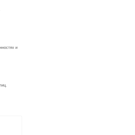
ь
нностях и
лиц.