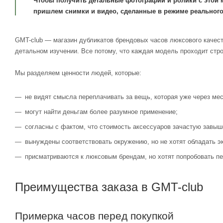
Чтобы получить детальные фотографии и ролики с этой 
пришлем снимки и видео, сделанные в режиме реального
GMT-club — магазин дубликатов брендовых часов люксового качест
детальном изучении. Все потому, что каждая модель проходит стр
Мы разделяем ценности людей, которые:
не видят смысла переплачивать за вещь, которая уже через мес
могут найти деньгам более разумное применение;
согласны с фактом, что стоимость аксессуаров зачастую завыш
вынуждены соответствовать окружению, но не хотят обладать э
присматриваются к люксовым брендам, но хотят попробовать пе
Преимущества заказа в GMT-club
Примерка часов перед покупкой