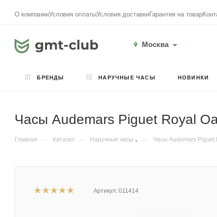
О компании
Условия оплаты
Условия доставки
Гарантия на товар
Конт
Москва
БРЕНДЫ
НАРУЧНЫЕ ЧАСЫ
НОВИНКИ
Часы Audemars Piguet Royal Oa
Главная
—
Каталог
—
Наручные часы
—
Часы Audemars Piguet R
Артикул:
011414