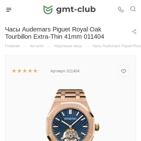
Часы Audemars Piguet Royal Oak
Tourbillon Extra-Thin 41mm 011404
Главная
—
Каталог
—
Наручные часы
—
Часы Audemars Piguet Roya
Артикул:
011404