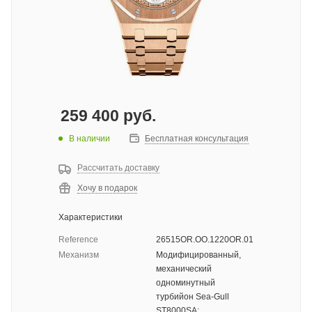
259 400
руб.
В наличии
Бесплатная консультация
Рассчитать доставку
Хочу в подарок
Характеристики
Reference
26515OR.OO.1220OR.01
Механизм
Модифицированный,
механический
одноминутный
турбийон Sea-Gull
ST8000SA;