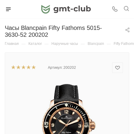
Часы Blancpain Fifty Fathoms 5015-
3630-52 200202
Главная
—
Каталог
—
Наручные часы
—
Blancpain
—
Fifty Fathom
Артикул:
200202