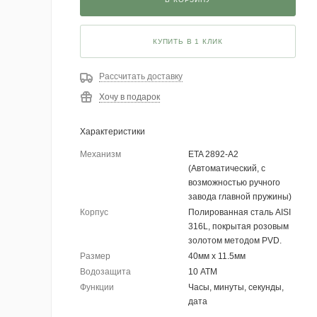
КУПИТЬ В 1 КЛИК
Рассчитать доставку
Хочу в подарок
Характеристики
Механизм
ETA 2892-A2
(Автоматический, с
возможностью ручного
завода главной пружины)
Корпус
Полированная сталь AISI
316L, покрытая розовым
золотом методом PVD.
Размер
40мм х 11.5мм
Водозащита
10 АТМ
Функции
Часы, минуты, секунды,
дата