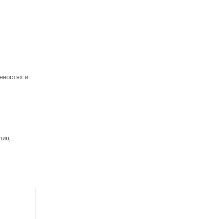
ь
нностях и
лиц.