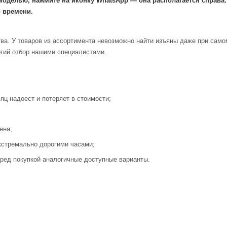
моделью, нажмите на иконку WhatsApp — она располагается справа
 времени.
ва. У товаров из ассортимента невозможно найти изъяны даже при само
огий отбор нашими специалистами.
яц надоест и потеряет в стоимости;
ена;
кстремально дорогими часами;
ред покупкой аналогичные доступные варианты.