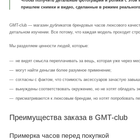
Чтобы получить детальные фотографии и ролики с этой 
пришлем снимки и видео, сделанные в режиме реального
GMT-club — магазин дубликатов брендовых часов люксового качест
детальном изучении. Все потому, что каждая модель проходит стр
Мы разделяем ценности людей, которые:
не видят смысла переплачивать за вещь, которая уже через мес
могут найти деньгам более разумное применение;
согласны с фактом, что стоимость аксессуаров зачастую завыш
вынуждены соответствовать окружению, но не хотят обладать э
присматриваются к люксовым брендам, но хотят попробовать пе
Преимущества заказа в GMT-club
Примерка часов перед покупкой