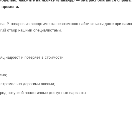
моделью, нажмите на иконку WhatsApp — она располагается справа
 времени.
ва. У товаров из ассортимента невозможно найти изъяны даже при само
огий отбор нашими специалистами.
яц надоест и потеряет в стоимости;
ена;
кстремально дорогими часами;
ред покупкой аналогичные доступные варианты.