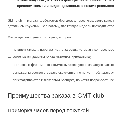
Чтобы получить детальные фотографии и ролики с этой 
пришлем снимки и видео, сделанные в режиме реального
GMT-club — магазин дубликатов брендовых часов люксового качест
детальном изучении. Все потому, что каждая модель проходит стр
Мы разделяем ценности людей, которые:
не видят смысла переплачивать за вещь, которая уже через мес
могут найти деньгам более разумное применение;
согласны с фактом, что стоимость аксессуаров зачастую завыш
вынуждены соответствовать окружению, но не хотят обладать э
присматриваются к люксовым брендам, но хотят попробовать пе
Преимущества заказа в GMT-club
Примерка часов перед покупкой