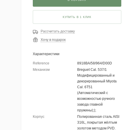
КУПИТЬ В 1 КЛИК
Рассчитать доставку
Хочу в подарок
Характеристики
Reference
8918BA/58/964/D00D
Механизм
Breguet Cal. 537/1
Модифицированный и
декорированный Miyota
Cal. 6T51
(Автоматический с
возможностью ручного
завода главной
пружины););
Корпус
Полированная сталь AISI
316L, покрытая жёлтым
золотом методом PVD.