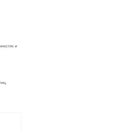
ь
нностях и
лиц.