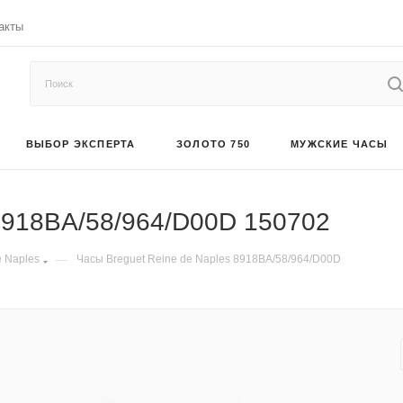
акты
ВЫБОР ЭКСПЕРТА
ЗОЛОТО 750
МУЖСКИЕ ЧАСЫ
 8918BA/58/964/D00D 150702
e Naples
—
Часы Breguet Reine de Naples 8918BA/58/964/D00D