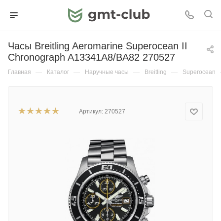
Часы Breitling Aeromarine Superocean II
Chronograph A13341A8/BA82 270527
Главная
—
Каталог
—
Наручные часы
—
Breitling
—
Superocean
Артикул:
270527