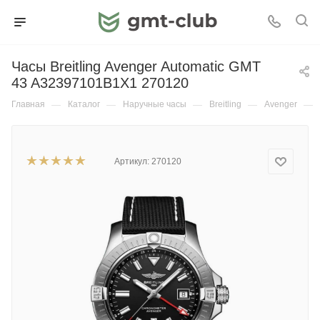
Часы Breitling Avenger Automatic GMT
43 A32397101B1X1 270120
Главная
—
Каталог
—
Наручные часы
—
Breitling
—
Avenger
—
Артикул:
270120