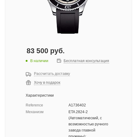
83 500
руб.
В наличии
Бесплатная консультация
Рассчитать доставку
Хочу в подарок
Характеристики
Reference
A1736402
Механизм
ETA 2824-2
(Автоматический, с
возможностью ручного
завода главной
пружины);