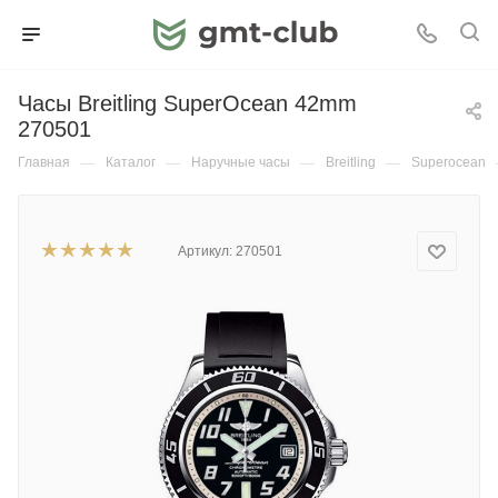
Часы Breitling SuperOcean 42mm
270501
Главная
—
Каталог
—
Наручные часы
—
Breitling
—
Superocean
Артикул:
270501