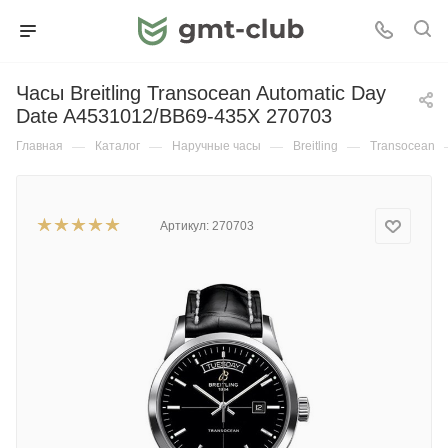
Часы Breitling Transocean Automatic Day
Date A4531012/BB69-435X 270703
Главная
—
Каталог
—
Наручные часы
—
Breitling
—
Transocean
Артикул:
270703