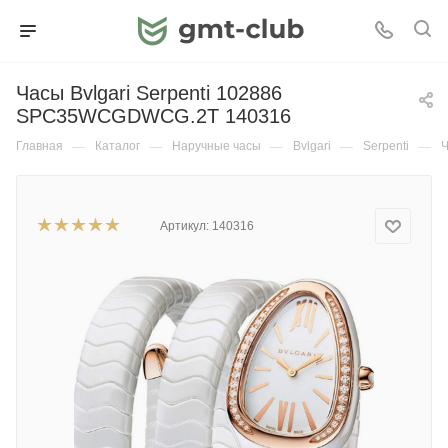
Часы Bvlgari Serpenti 102886
SPC35WCGDWCG.2T 140316
Главная
—
Каталог
—
Наручные часы
—
Bvlgari
—
Serpenti
—
Ч
Артикул:
140316