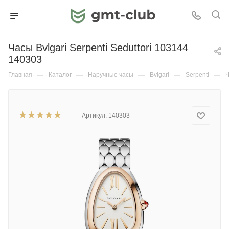
Часы Bvlgari Serpenti Seduttori 103144
140303
Главная
—
Каталог
—
Наручные часы
—
Bvlgari
—
Serpenti
—
Ч
Артикул:
140303