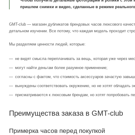
Чтобы получить детальные фотографии и ролики с этой 
пришлем снимки и видео, сделанные в режиме реального
GMT-club — магазин дубликатов брендовых часов люксового качест
детальном изучении. Все потому, что каждая модель проходит стр
Мы разделяем ценности людей, которые:
не видят смысла переплачивать за вещь, которая уже через мес
могут найти деньгам более разумное применение;
согласны с фактом, что стоимость аксессуаров зачастую завыш
вынуждены соответствовать окружению, но не хотят обладать э
присматриваются к люксовым брендам, но хотят попробовать пе
Преимущества заказа в GMT-club
Примерка часов перед покупкой