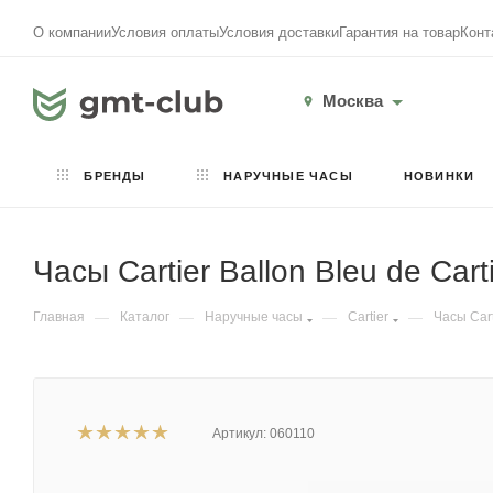
О компании
Условия оплаты
Условия доставки
Гарантия на товар
Конт
Москва
БРЕНДЫ
НАРУЧНЫЕ ЧАСЫ
НОВИНКИ
Часы Cartier Ballon Bleu de Ca
Главная
—
Каталог
—
Наручные часы
—
Cartier
—
Часы Cart
Артикул:
060110