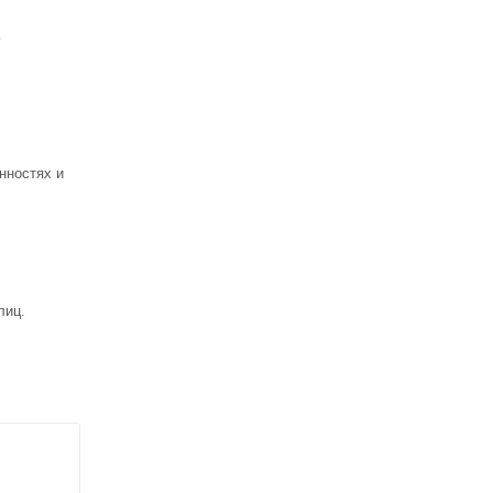
ь
нностях и
лиц.