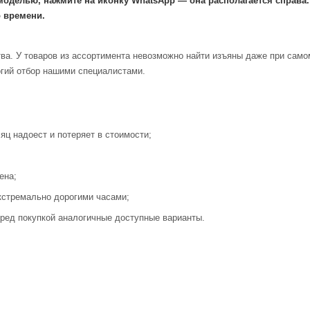
моделью, нажмите на иконку WhatsApp — она располагается справа
 времени.
ва. У товаров из ассортимента невозможно найти изъяны даже при само
огий отбор нашими специалистами.
яц надоест и потеряет в стоимости;
ена;
кстремально дорогими часами;
ред покупкой аналогичные доступные варианты.