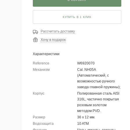
КУПИТЬ В 1 КЛИК
Рассчитать доставку
Хочу в подарок
Характеристики
Reference
W6920070
Механизм
Cal. NH05A
(Автоматический, с
возможностью ручного
завода главной пружины);
Корпус
Полированная сталь AISI
316L, частично покрытая
розовым золотом
методом PVD.
Размер
36 х 12 мм.
Водозащита
10 ATM