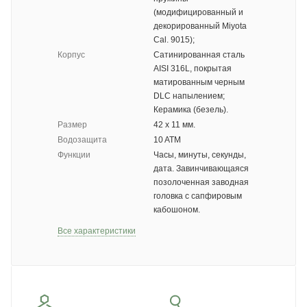
(модифицированный и
декорированный Miyota
Cal. 9015);
Корпус
Сатинированная сталь
AISI 316L, покрытая
матированным черным
DLC напылением;
Керамика (безель).
Размер
42 х 11 мм.
Водозащита
10 ATM
Функции
Часы, минуты, секунды,
дата. Завинчивающаяся
позолоченная заводная
головка с сапфировым
кабошоном.
Все характеристики