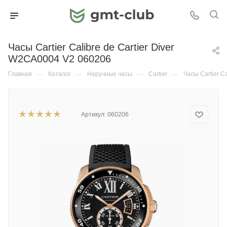
Часы Cartier Calibre de Cartier Diver
W2CA0004 V2 060206
Главная
—
Каталог
—
Наручные часы
—
Cartier
—
Часы Cartier C
Артикул:
060206