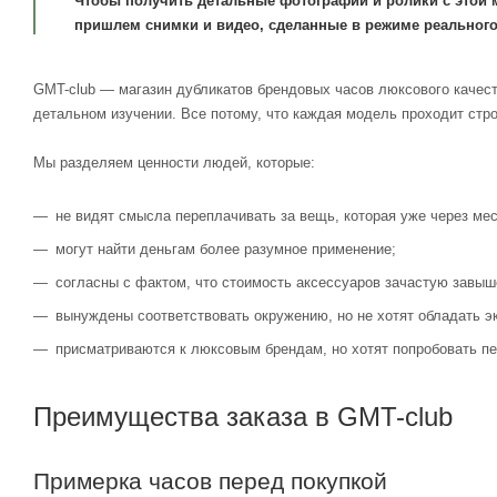
Чтобы получить детальные фотографии и ролики с этой 
пришлем снимки и видео, сделанные в режиме реального
GMT-club — магазин дубликатов брендовых часов люксового качест
детальном изучении. Все потому, что каждая модель проходит стр
Мы разделяем ценности людей, которые:
не видят смысла переплачивать за вещь, которая уже через мес
могут найти деньгам более разумное применение;
согласны с фактом, что стоимость аксессуаров зачастую завыш
вынуждены соответствовать окружению, но не хотят обладать э
присматриваются к люксовым брендам, но хотят попробовать пе
Преимущества заказа в GMT-club
Примерка часов перед покупкой