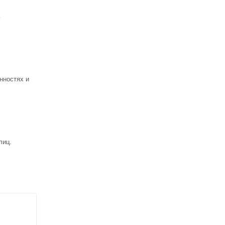
ь
нностях и
лиц.