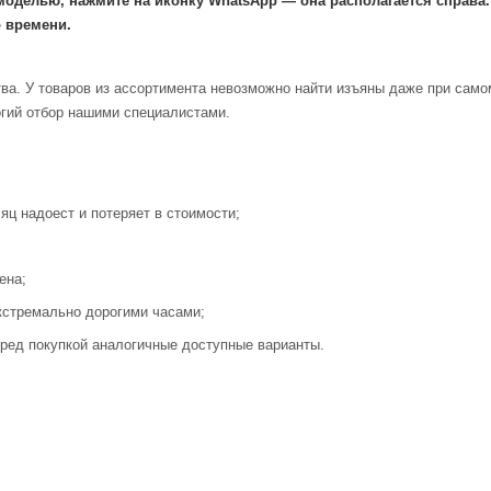
моделью, нажмите на иконку WhatsApp — она располагается справа
 времени.
ва. У товаров из ассортимента невозможно найти изъяны даже при само
огий отбор нашими специалистами.
яц надоест и потеряет в стоимости;
ена;
кстремально дорогими часами;
ред покупкой аналогичные доступные варианты.