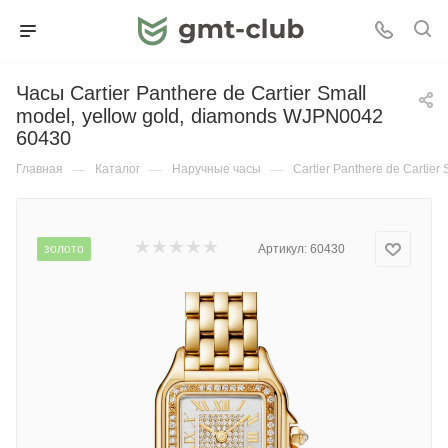
Часы Cartier Panthere de Cartier Small
model, yellow gold, diamonds WJPN0042
60430
Главная
—
Каталог
—
Наручные часы
—
Cartier Panthere de Cartie
золото
Артикул:
60430