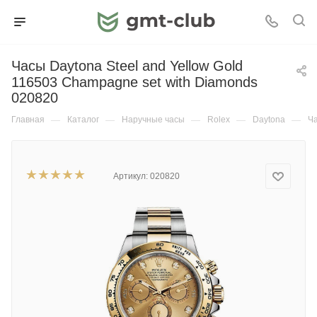
Часы Daytona Steel and Yellow Gold
116503 Champagne set with Diamonds
020820
Главная
—
Каталог
—
Наручные часы
—
Rolex
—
Daytona
—
Ча
Артикул:
020820