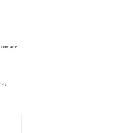
ь
нностях и
лиц.