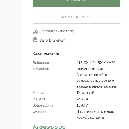
КУПИТЬ В 1 КЛИК
Рассчитать доставку
Хочу в подарок
Характеристики
Reference
418.CX.1114.RX.MXM20
Механизм
Hublot HUB 1240
Автоматический, с
возможностью ручного
завода главной пружины
Корпус
Титатовый
Размер
45 х 14
Водозащита
10 ATM
Функции
Часы, минуты, секунды,
хронограф, дата
Все характеристики