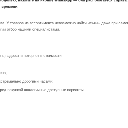
моделью, нажмите на иконку WhatsApp — она располагается справа
 времени.
ва. У товаров из ассортимента невозможно найти изъяны даже при само
огий отбор нашими специалистами.
яц надоест и потеряет в стоимости;
ена;
кстремально дорогими часами;
ред покупкой аналогичные доступные варианты.