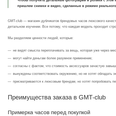
Чтобы получить детальные фотографии и ролики с этой 
пришлем снимки и видео, сделанные в режиме реального
GMT-club — магазин дубликатов брендовых часов люксового качест
детальном изучении. Все потому, что каждая модель проходит стр
Мы разделяем ценности людей, которые:
не видят смысла переплачивать за вещь, которая уже через мес
могут найти деньгам более разумное применение;
согласны с фактом, что стоимость аксессуаров зачастую завыш
вынуждены соответствовать окружению, но не хотят обладать э
присматриваются к люксовым брендам, но хотят попробовать пе
Преимущества заказа в GMT-club
Примерка часов перед покупкой