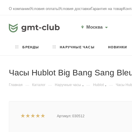
О компании
Условия оплаты
Условия доставки
Гарантия на товар
Конт
Москва
БРЕНДЫ
НАРУЧНЫЕ ЧАСЫ
НОВИНКИ
Часы Hublot Big Bang Sang Bleu
Главная
—
Каталог
—
Наручные часы
—
Hublot
—
Часы Hubl
Артикул:
030512