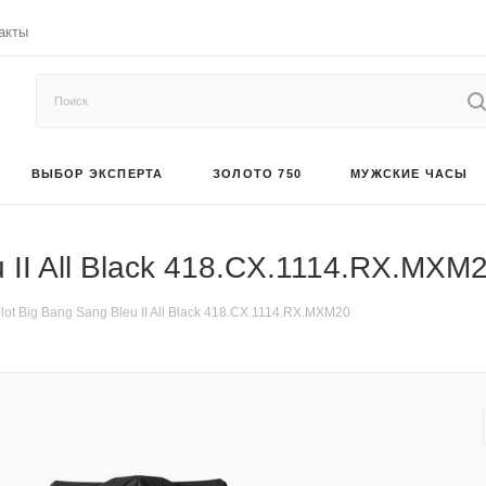
акты
ВЫБОР ЭКСПЕРТА
ЗОЛОТО 750
МУЖСКИЕ ЧАСЫ
 II All Black 418.CX.1114.RX.MXM
ot Big Bang Sang Bleu II All Black 418.CX.1114.RX.MXM20