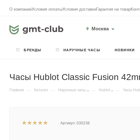
О компании
Условия оплаты
Условия доставки
Гарантия на товар
Конт
Москва
БРЕНДЫ
НАРУЧНЫЕ ЧАСЫ
НОВИНКИ
Часы Hublot Classic Fusion 42
Главная
—
Каталог
—
Наручные часы
—
Hublot
—
Часы Hub
Артикул:
030238