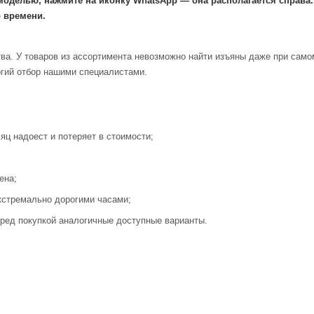
моделью, нажмите на иконку WhatsApp — она располагается справа
 времени.
ва. У товаров из ассортимента невозможно найти изъяны даже при само
огий отбор нашими специалистами.
яц надоест и потеряет в стоимости;
ена;
кстремально дорогими часами;
ред покупкой аналогичные доступные варианты.