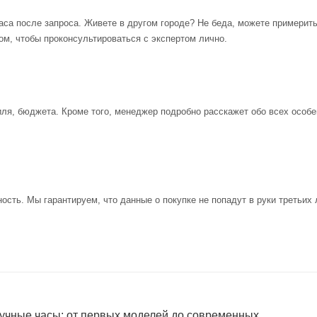
аса после запроса. Живете в другом городе? Не беда, можете примерит
ом, чтобы проконсультироваться с экспертом лично.
иля, бюджета. Кроме того, менеджер подробно расскажет обо всех особе
ость. Мы гарантируем, что данные о покупке не попадут в руки третьих 
учные часы: от первых моделей до современных