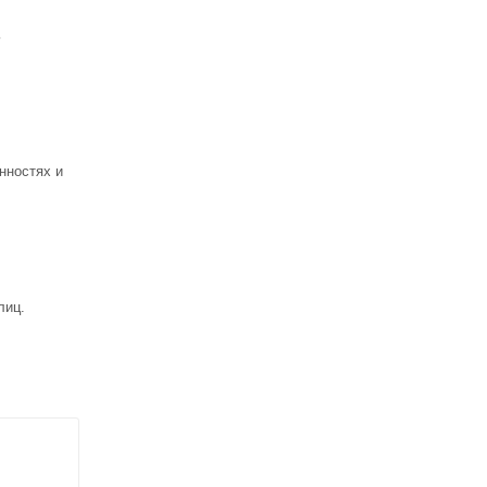
ь
нностях и
лиц.