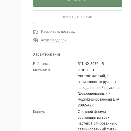
КУПИТЬ В 1 КЛИК
Рассчитать доставку
Хочу в подарок
Характеристики
Reference
511.NX.8970.LR
Механизм
HUB 1110
Автоматический, с
возможностью ручного
завода главной пружины
(Декорированный и
модифицированный ETA
2892-A2);
Корпус
Cложной формы,
состоящий из трех
частей: Полированный/
сатинированный титан.