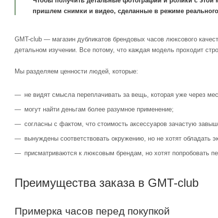
Чтобы получить детальные фотографии и ролики с этой 
пришлем снимки и видео, сделанные в режиме реального
GMT-club — магазин дубликатов брендовых часов люксового качест
детальном изучении. Все потому, что каждая модель проходит стр
Мы разделяем ценности людей, которые:
не видят смысла переплачивать за вещь, которая уже через мес
могут найти деньгам более разумное применение;
согласны с фактом, что стоимость аксессуаров зачастую завыш
вынуждены соответствовать окружению, но не хотят обладать э
присматриваются к люксовым брендам, но хотят попробовать пе
Преимущества заказа в GMT-club
Примерка часов перед покупкой