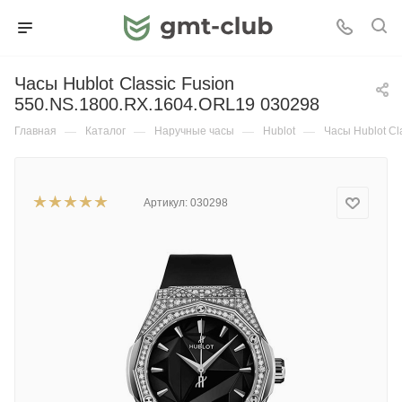
Часы Hublot Classic Fusion
550.NS.1800.RX.1604.ORL19 030298
Главная
—
Каталог
—
Наручные часы
—
Hublot
—
Часы Hublot Cl
Артикул:
030298