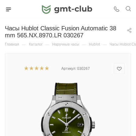
Часы Hublot Classic Fusion Automatic 38
mm 565.NX.8970.LR 030267
Главная
—
Каталог
—
Наручные часы
—
Hublot
—
Часы Hublot Cl
Артикул:
030267