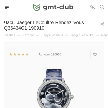
Часы Jaeger LeCoultre Rendez-Vous
Q36434C1 190910
Главная
—
Каталог
—
Наручные часы
—
Jaeger LeCoultre
—
Rend
Артикул:
190910