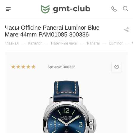
Часы Officine Panerai Luminor Blue
Mare 44mm PAM01085 300336
Главная
—
Каталог
—
Наручные часы
—
Panerai
—
Luminor
—
Артикул:
300336