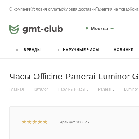
О компании
Условия оплаты
Условия доставки
Гарантия на товар
Конт
Москва
БРЕНДЫ
НАРУЧНЫЕ ЧАСЫ
НОВИНКИ
Часы Officine Panerai Lumino
Главная
—
Каталог
—
Наручные часы
—
Panerai
—
Luminor
Артикул:
300326