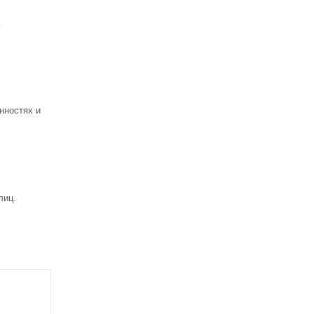
ь
нностях и
лиц.