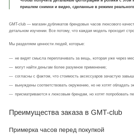
Чтобы получить детальные фотографии и ролики с этой 
пришлем снимки и видео, сделанные в режиме реального
GMT-club — магазин дубликатов брендовых часов люксового качест
детальном изучении. Все потому, что каждая модель проходит стр
Мы разделяем ценности людей, которые:
не видят смысла переплачивать за вещь, которая уже через мес
могут найти деньгам более разумное применение;
согласны с фактом, что стоимость аксессуаров зачастую завыш
вынуждены соответствовать окружению, но не хотят обладать э
присматриваются к люксовым брендам, но хотят попробовать пе
Преимущества заказа в GMT-club
Примерка часов перед покупкой