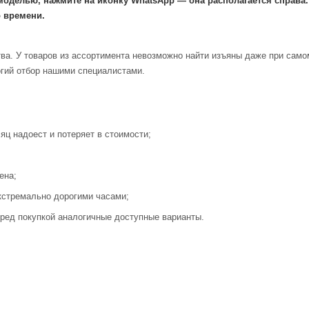
моделью, нажмите на иконку WhatsApp — она располагается справа
 времени.
ва. У товаров из ассортимента невозможно найти изъяны даже при само
огий отбор нашими специалистами.
яц надоест и потеряет в стоимости;
ена;
кстремально дорогими часами;
ред покупкой аналогичные доступные варианты.