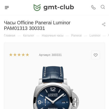
Часы Officine Panerai Luminor
PAM01313 300331
Главная
—
Каталог
—
Наручные часы
—
Panerai
—
Luminor
—
Артикул:
300331